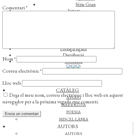
Sèrie Gran
Comentari
*
Autors
Autors
Traductors
Notícies
L’editorial
Reconeixements
Foreign rights
Distribució
Nom
*
Contacte
Correu electrònic
*
Lloc web
CATÀLEG
Desa el meu nom, correu electrònic i lloc web en aquest
ASSAIG
navegador per a la pròxima vegada que comenti.
NARRATIVA
POESIA
MISCEL·LÀNIA
AUTORS
Actualitat
AUTORS