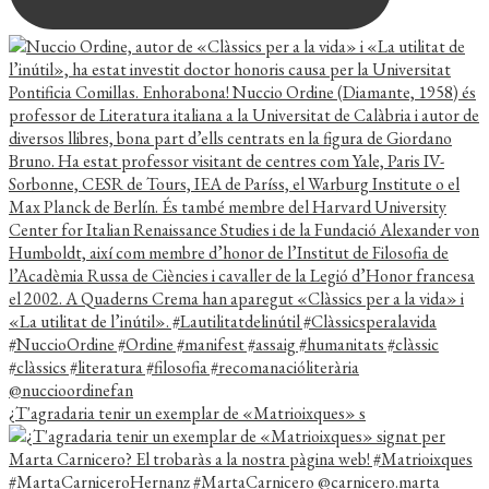
¿T'agradaria tenir un exemplar de «Matrioixques» s