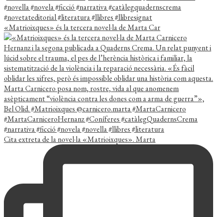
«Matrioixques» és la tercera novel·la de Marta Car
Cita extreta de la novel·la «Matrioixques». Marta