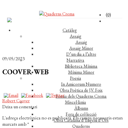
(0)
Catàleg
Assaig
Assaig
Assaig Minor
D’un dia a l’altre
09/05/2023
Narrativa
Biblioteca Mínima
COOVER WEB
Mínima Minor
Poesia
In Amicorum Numero
Obra Poètica de J.V. Foix
Poesia dels Quaderns Crema
Navegació
Entrada
Robert Coover
Miscel·lània
anterior:
Deixa un comentari
Àlbums
d'entrades
Fora de col·lecció
L'adreça electrònica no es publicarà.
Els camps necessaris estan
Obra Catalana d’Eugeni d’Ors
marcats amb
*
Quaderns