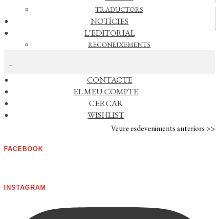
TRADUCTORS
Vídeos
NOTÍCIES
L’EDITORIAL
RECONEIXEMENTS
CERCAR NOTÍCIES
FOREIGN RIGHTS
DISTRIBUCIÓ
CONTACTE
AGENDA
EL MEU COMPTE
CERCAR
No s'han trobat esdeveniments
WISHLIST
Veure esdeveniments anteriors >>
FACEBOOK
INSTAGRAM