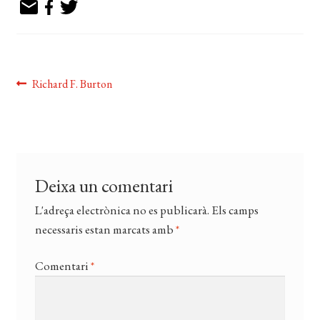
EL MEU COMPTE
CERCAR
WISHLIST
Navegació
Entrada
Richard F. Burton
anterior:
d'entrades
Deixa un comentari
L'adreça electrònica no es publicarà.
Els camps
necessaris estan marcats amb
*
Comentari
*