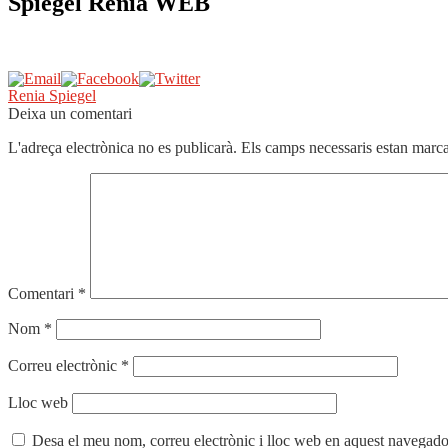
Spiegel Renia WEB
Navegació
Entrada
Renia Spiegel
anterior:
Deixa un comentari
d'entrades
L'adreça electrònica no es publicarà.
Els camps necessaris estan mar
Comentari
*
Nom
*
Correu electrònic
*
Lloc web
Desa el meu nom, correu electrònic i lloc web en aquest navegado