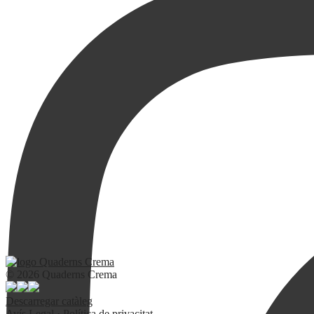
© 2026 Quaderns Crema
Descarregar catàleg
Avís Legal
·
Política de privacitat