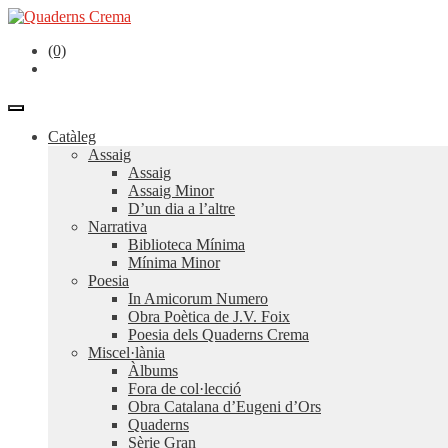
(0)
Catàleg
Assaig
Assaig
Assaig Minor
D’un dia a l’altre
Narrativa
Biblioteca Mínima
Mínima Minor
Poesia
In Amicorum Numero
Obra Poètica de J.V. Foix
Poesia dels Quaderns Crema
Miscel·lània
Àlbums
Fora de col·lecció
Obra Catalana d’Eugeni d’Ors
Quaderns
Sèrie Gran