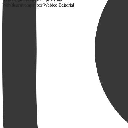
Web desenvolupat per
Wébico Editorial