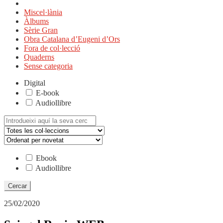
Miscel·lània
Àlbums
Sèrie Gran
Obra Catalana d’Eugeni d’Ors
Fora de col·lecció
Quaderns
Sense categoria
Digital
E-book
Audiollibre
Cerca:
Ebook
Audiollibre
25/02/2020