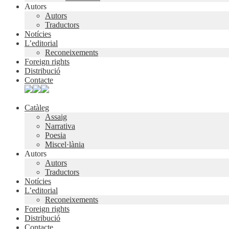
Autors
Autors
Traductors
Notícies
L’editorial
Reconeixements
Foreign rights
Distribució
Contacte
Catàleg
Assaig
Narrativa
Poesia
Miscel·lània
Autors
Autors
Traductors
Notícies
L’editorial
Reconeixements
Foreign rights
Distribució
Contacte