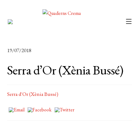
CATÀLEG
AUTORS
19/07/2018
NOTÍCIES
Serra d’Or (Xènia Bussé)
L’EDITORIAL
FOREIGN RIGHTS
Serra d'Or (Xènia Bussé)
DISTRIBUCIÓ
CONTACTE
EL MEU COMPTE