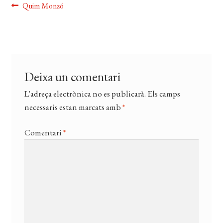
CERCAR
Navegació
Entrada
Quim Monzó
anterior:
WISHLIST
d'entrades
Deixa un comentari
L'adreça electrònica no es publicarà.
Els camps
necessaris estan marcats amb
*
Comentari
*