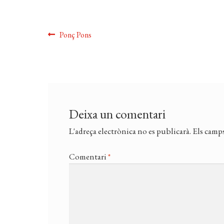
Navegació
Entrada
Ponç Pons
anterior:
d'entrades
Deixa un comentari
L'adreça electrònica no es publicarà.
Els camps
Comentari
*