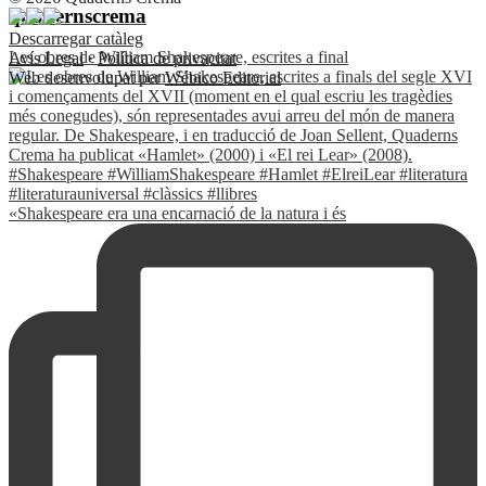
quadernscrema
Descarregar catàleg
Les obres de William Shakespeare, escrites a final
Avís Legal
·
Política de privacitat
Web desenvolupat per
Wébico Editorial
«Shakespeare era una encarnació de la natura i és