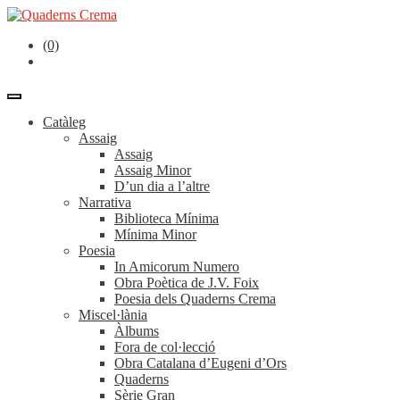
(0)
Catàleg
Assaig
Assaig
Assaig Minor
D’un dia a l’altre
Narrativa
Biblioteca Mínima
Mínima Minor
Poesia
In Amicorum Numero
Obra Poètica de J.V. Foix
Poesia dels Quaderns Crema
Miscel·lània
Àlbums
Fora de col·lecció
Obra Catalana d’Eugeni d’Ors
Quaderns
Sèrie Gran