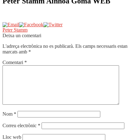
Peter Stamm Ainhoa Goma WEB
Navegació
Entrada
Peter Stamm
anterior:
Deixa un comentari
d'entrades
L'adreça electrònica no es publicarà.
Els camps necessaris estan
marcats amb
*
Comentari
*
Nom
*
Correu electrònic
*
Lloc web