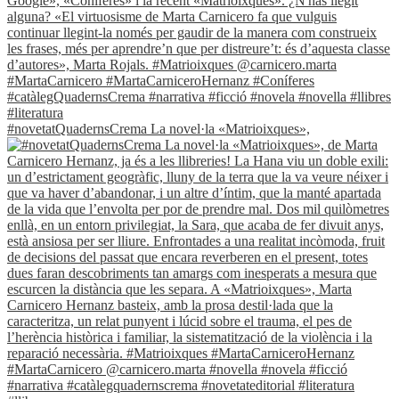
#novetatQuadernsCrema La novel·la «Matrioixques»,