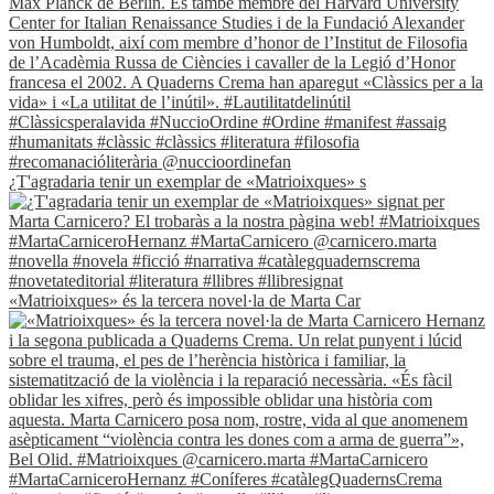
¿T'agradaria tenir un exemplar de «Matrioixques» s
«Matrioixques» és la tercera novel·la de Marta Car