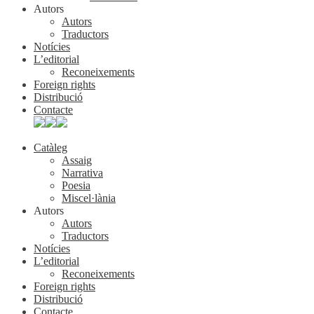
Autors
Autors
Traductors
Notícies
L’editorial
Reconeixements
Foreign rights
Distribució
Contacte
Catàleg
Assaig
Narrativa
Poesia
Miscel·lània
Autors
Autors
Traductors
Notícies
L’editorial
Reconeixements
Foreign rights
Distribució
Contacte