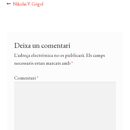
Navegació
Entrada
Nikolai V. Gógol
EL MEU COMPTE
anterior:
d'entrades
CERCAR
WISHLIST
Deixa un comentari
L'adreça electrònica no es publicarà.
Els camps
necessaris estan marcats amb
*
Comentari
*