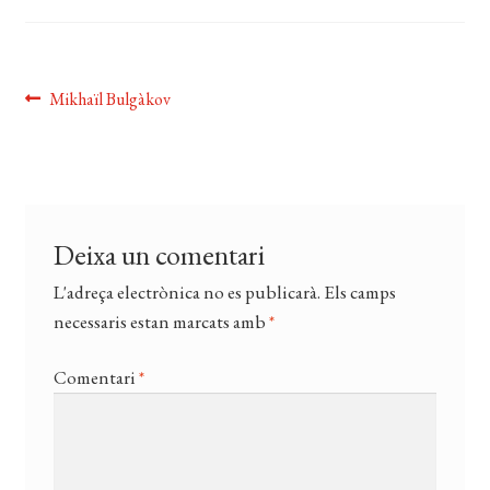
EL MEU COMPTE
CERCAR
Navegació
Entrada
Mikhaïl Bulgàkov
WISHLIST
anterior:
d'entrades
Deixa un comentari
L'adreça electrònica no es publicarà.
Els camps
necessaris estan marcats amb
*
Comentari
*