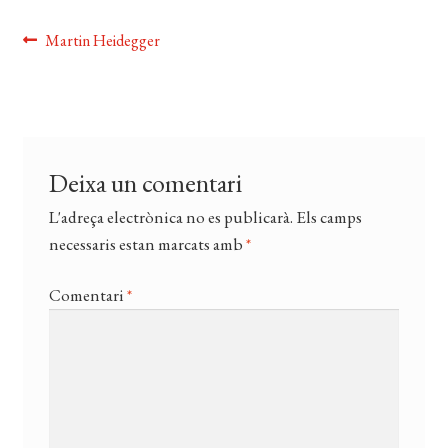
EL MEU COMPTE
Navegació
Entrada
Martin Heidegger
anterior:
CERCAR
d'entrades
WISHLIST
Deixa un comentari
L'adreça electrònica no es publicarà.
Els camps
necessaris estan marcats amb
*
Comentari
*