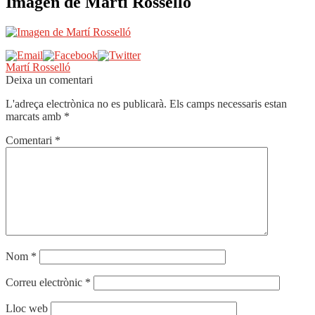
Imagen de Martí Rosselló
Navegació
Entrada
Martí Rosselló
anterior:
Deixa un comentari
d'entrades
L'adreça electrònica no es publicarà.
Els camps necessaris estan
marcats amb
*
Comentari
*
Nom
*
Correu electrònic
*
Lloc web