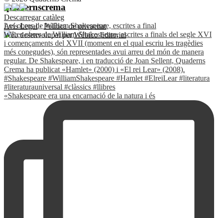
quadernscrema
Descarregar catàleg
Les obres de William Shakespeare, escrites a final
Avís Legal
·
Política de privacitat
Web desenvolupat per
Wébico Editorial
«Shakespeare era una encarnació de la natura i és