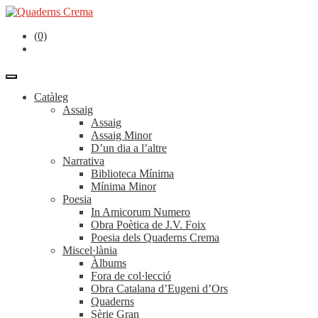
(0)
Catàleg
Assaig
Assaig
Assaig Minor
D’un dia a l’altre
Narrativa
Biblioteca Mínima
Mínima Minor
Poesia
In Amicorum Numero
Obra Poètica de J.V. Foix
Poesia dels Quaderns Crema
Miscel·lània
Àlbums
Fora de col·lecció
Obra Catalana d’Eugeni d’Ors
Quaderns
Sèrie Gran