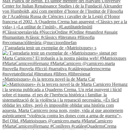
¿T'agradaria tenir un exemplar de «Matrioixques» s
«Matrioixques» és la tercera novel·la de Marta Car