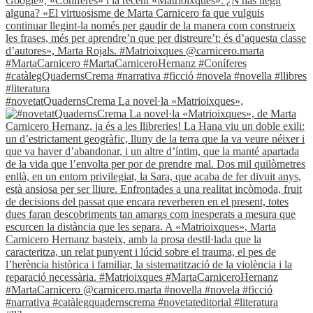
#novetatQuadernsCrema La novel·la «Matrioixques»,