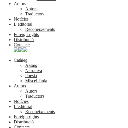
Autors
Autors
Traductors
Notícies
L’editorial
Reconeixements
Foreign rights
Distribució
Contacte
Catàleg
Assaig
Narrativa
Poesia
Miscel·lània
Autors
Autors
Traductors
Notícies
L’editorial
Reconeixements
Foreign rights
Distribució
Contacte