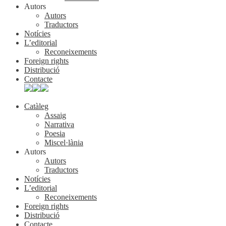
Autors
Autors
Traductors
Notícies
L’editorial
Reconeixements
Foreign rights
Distribució
Contacte
Catàleg
Assaig
Narrativa
Poesia
Miscel·lània
Autors
Autors
Traductors
Notícies
L’editorial
Reconeixements
Foreign rights
Distribució
Contacte