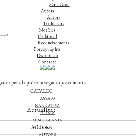
Sèrie Gran
Autors
Autors
Traductors
Notícies
L’editorial
Reconeixements
Foreign rights
Distribució
Contacte
gador per a la pròxima vegada que comenti.
CATÀLEG
ASSAIG
NARRATIVA
Actualitat
POESIA
MISCEL·LÀNIA
Vídeos
AUTORS
AUTORS