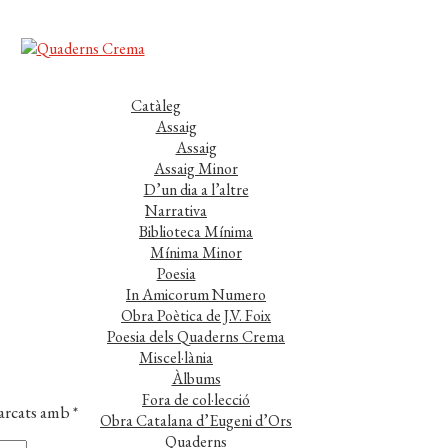
Catàleg
Assaig
Assaig
Assaig Minor
D’un dia a l’altre
Narrativa
Biblioteca Mínima
Mínima Minor
Poesia
In Amicorum Numero
Obra Poètica de J.V. Foix
Poesia dels Quaderns Crema
Miscel·lània
Àlbums
Fora de col·lecció
marcats amb
*
Obra Catalana d’Eugeni d’Ors
Quaderns