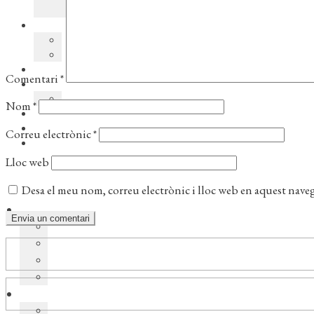
Comentari
*
Nom
*
Correu electrònic
*
Lloc web
Desa el meu nom, correu electrònic i lloc web en aquest nave