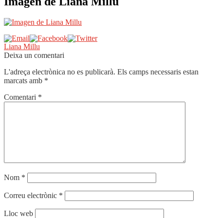
Imagen de Liana Millu
Navegació
Entrada
Liana Millu
anterior:
Deixa un comentari
d'entrades
L'adreça electrònica no es publicarà.
Els camps necessaris estan
marcats amb
*
Comentari
*
Nom
*
Correu electrònic
*
Lloc web