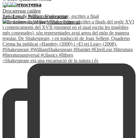
quadernscrema
Descarregar catàleg
Les obres de William Shakespeare, escrites a final
Avís Legal
·
Política de privacitat
Web desenvolupat per
Wébico Editorial
«Shakespeare era una encarnació de la natura i és