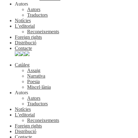
Autors
Autors
Traductors
Notícies
L’editorial
Reconeixements
Foreign rights
Distribució
Contacte
Catàleg
Assaig
Narrativa
Poesia
Miscel·lània
Autors
Autors
Traductors
Notícies
L’editorial
Reconeixements
Foreign rights
Distribució
Contacte