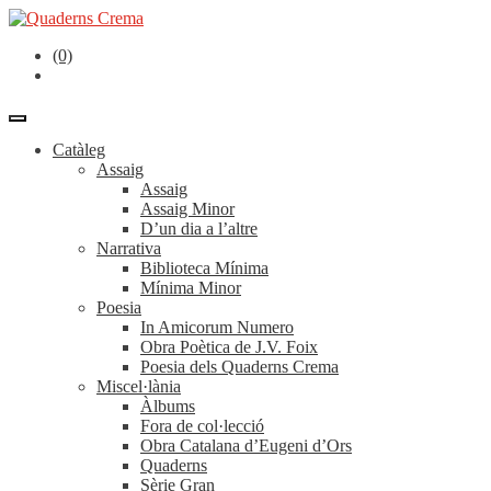
(0)
Catàleg
Assaig
Assaig
Assaig Minor
D’un dia a l’altre
Narrativa
Biblioteca Mínima
Mínima Minor
Poesia
In Amicorum Numero
Obra Poètica de J.V. Foix
Poesia dels Quaderns Crema
Miscel·lània
Àlbums
Fora de col·lecció
Obra Catalana d’Eugeni d’Ors
Quaderns
Sèrie Gran