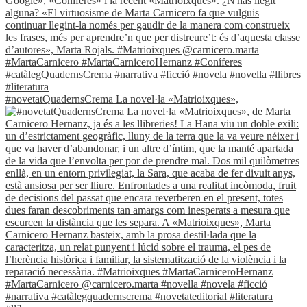
#novetatQuadernsCrema La novel·la «Matrioixques»,