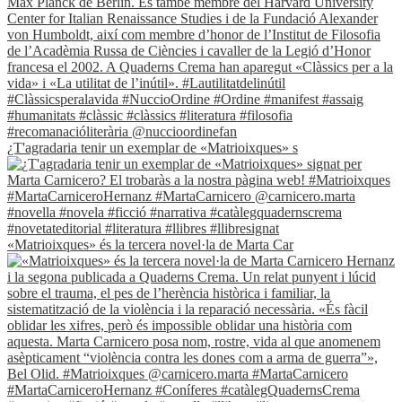
¿T'agradaria tenir un exemplar de «Matrioixques» s
«Matrioixques» és la tercera novel·la de Marta Car