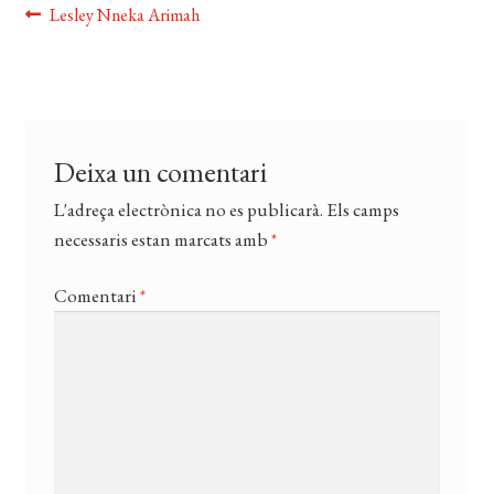
Navegació
Entrada
Lesley Nneka Arimah
EL MEU COMPTE
anterior:
d'entrades
CERCAR
WISHLIST
Deixa un comentari
L'adreça electrònica no es publicarà.
Els camps
necessaris estan marcats amb
*
Comentari
*