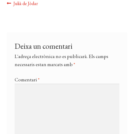
CERCAR
Navegació
Entrada
Julià de Jòdar
anterior:
WISHLIST
d'entrades
Deixa un comentari
L'adreça electrònica no es publicarà.
Els camps
necessaris estan marcats amb
*
Comentari
*