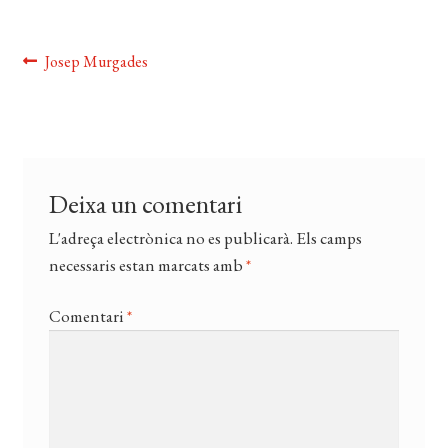
CERCAR
WISHLIST
Navegació
Entrada
Josep Murgades
anterior:
d'entrades
Deixa un comentari
L'adreça electrònica no es publicarà.
Els camps
necessaris estan marcats amb
*
Comentari
*