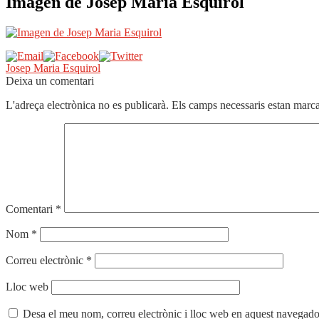
Imagen de Josep Maria Esquirol
Navegació
Entrada
Josep Maria Esquirol
anterior:
Deixa un comentari
d'entrades
L'adreça electrònica no es publicarà.
Els camps necessaris estan mar
Comentari
*
Nom
*
Correu electrònic
*
Lloc web
Desa el meu nom, correu electrònic i lloc web en aquest navegado