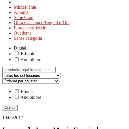
Miscel·lània
Àlbums
Sèrie Gran
Obra Catalana d’Eugeni d’Ors
Fora de col·lecció
Quaderns
Sense categoria
Digital
E-book
Audiollibre
Cerca:
Ebook
Audiollibre
19/06/2017