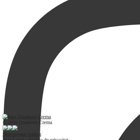
© 2026 Quaderns Crema
Descarregar catàleg
Avís Legal
·
Política de privacitat