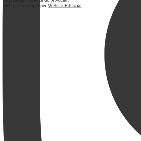
Web desenvolupat per
Wébico Editorial