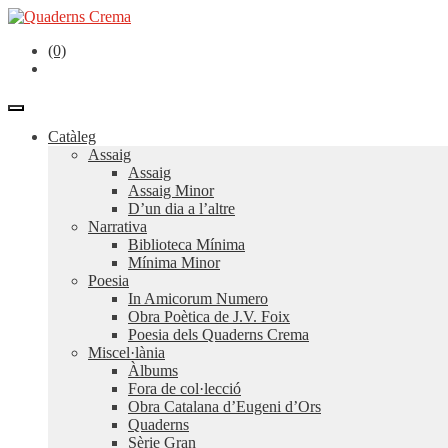
(0)
Catàleg
Assaig
Assaig
Assaig Minor
D’un dia a l’altre
Narrativa
Biblioteca Mínima
Mínima Minor
Poesia
In Amicorum Numero
Obra Poètica de J.V. Foix
Poesia dels Quaderns Crema
Miscel·lània
Àlbums
Fora de col·lecció
Obra Catalana d’Eugeni d’Ors
Quaderns
Sèrie Gran