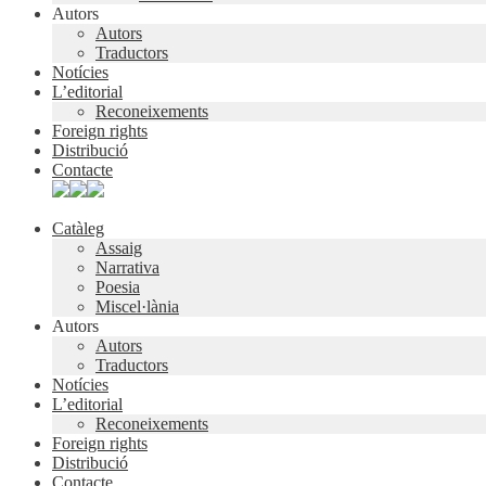
Autors
Autors
Traductors
Notícies
L’editorial
Reconeixements
Foreign rights
Distribució
Contacte
Catàleg
Assaig
Narrativa
Poesia
Miscel·lània
Autors
Autors
Traductors
Notícies
L’editorial
Reconeixements
Foreign rights
Distribució
Contacte