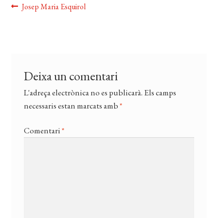
Navegació
Entrada
Josep Maria Esquirol
EL MEU COMPTE
anterior:
d'entrades
CERCAR
WISHLIST
Deixa un comentari
L'adreça electrònica no es publicarà.
Els camps
necessaris estan marcats amb
*
Comentari
*