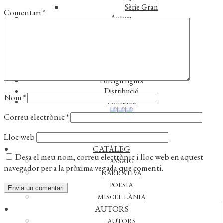
Sèrie Gran
Comentari
*
Autors
Autors
Traductors
Notícies
L’editorial
Reconeixements
Foreign rights
Distribució
Nom
*
Contacte
Correu electrònic
*
Lloc web
CATÀLEG
Desa el meu nom, correu electrònic i lloc web en aquest
ASSAIG
navegador per a la pròxima vegada que comenti.
NARRATIVA
POESIA
MISCEL·LÀNIA
AUTORS
Actualitat
AUTORS