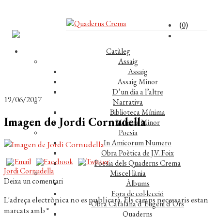
(0)
Catàleg
Assaig
Assaig
Assaig Minor
D’un dia a l’altre
19/06/2017
Narrativa
Biblioteca Mínima
Imagen de Jordi Cornudella
Mínima Minor
Poesia
In Amicorum Numero
Obra Poètica de J.V. Foix
Poesia dels Quaderns Crema
Navegació
Entrada
Jordi Cornudella
Miscel·lània
anterior:
Deixa un comentari
Àlbums
d'entrades
Fora de col·lecció
L'adreça electrònica no es publicarà.
Els camps necessaris estan
Obra Catalana d’Eugeni d’Ors
marcats amb
*
Quaderns