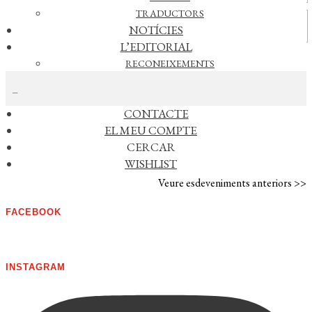
TRADUCTORS
Vídeos
NOTÍCIES
L’EDITORIAL
RECONEIXEMENTS
CERCAR NOTÍCIES
FOREIGN RIGHTS
DISTRIBUCIÓ
CONTACTE
AGENDA
EL MEU COMPTE
CERCAR
No s'han trobat esdeveniments
WISHLIST
Veure esdeveniments anteriors >>
FACEBOOK
INSTAGRAM