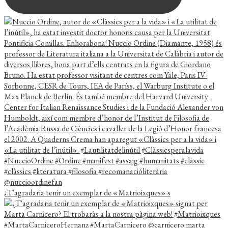
¿T'agradaria tenir un exemplar de «Matrioixques» s