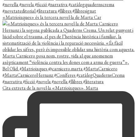
«Matrioixques» és la tercera novel·la de Marta Car
Cita extreta de la novel·la «Matrioixques». Marta