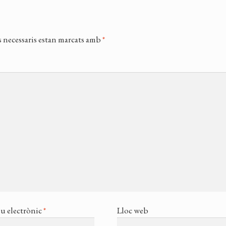
 necessaris estan marcats amb
*
u electrònic
*
Lloc web