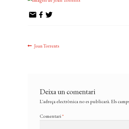
Navegació
Entrada
Joan Torrents
anterior:
d'entrades
Deixa un comentari
L'adreça electrònica no es publicarà.
Els camps
Comentari
*