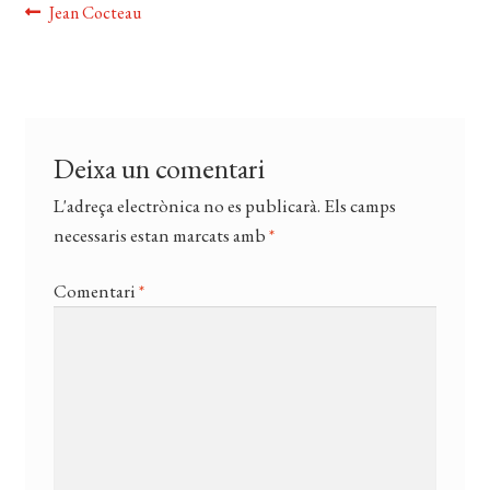
CERCAR
Navegació
Entrada
Jean Cocteau
anterior:
WISHLIST
d'entrades
Deixa un comentari
L'adreça electrònica no es publicarà.
Els camps
necessaris estan marcats amb
*
Comentari
*