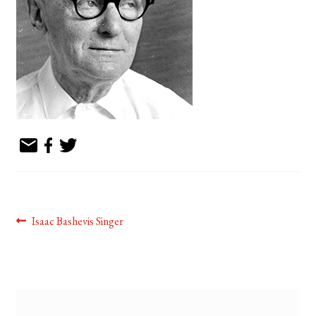
EL MEU COMPTE
CERCAR
WISHLIST
Navegació
Entrada
Isaac Bashevis Singer
anterior:
d'entrades