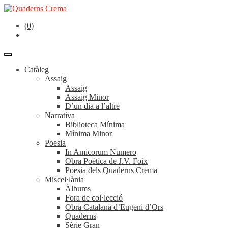
(0)
Catàleg
Assaig
Assaig
Assaig Minor
D’un dia a l’altre
Narrativa
Biblioteca Mínima
Mínima Minor
Poesia
In Amicorum Numero
Obra Poètica de J.V. Foix
Poesia dels Quaderns Crema
Miscel·lània
Àlbums
Fora de col·lecció
Obra Catalana d’Eugeni d’Ors
Quaderns
Sèrie Gran