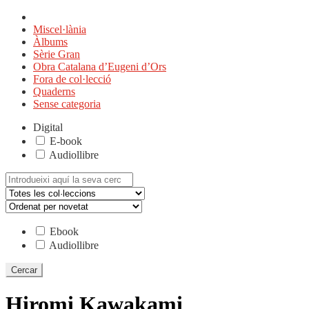
Miscel·lània
Àlbums
Sèrie Gran
Obra Catalana d’Eugeni d’Ors
Fora de col·lecció
Quaderns
Sense categoria
Digital
E-book
Audiollibre
Cerca:
Ebook
Audiollibre
Hiromi Kawakami