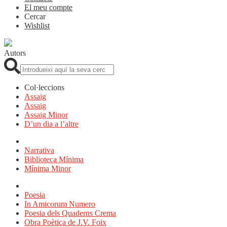
El meu compte
Cercar
Wishlist
Autors
Cerca:
Col·leccions
Assaig
Assaig
Assaig Minor
D’un dia a l’altre
Narrativa
Biblioteca Mínima
Mínima Minor
Poesia
In Amicorum Numero
Poesia dels Quaderns Crema
Obra Poètica de J.V. Foix