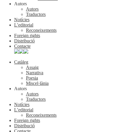
Autors
Autors
Traductors
Notícies
L’editorial
Reconeixements
Foreign rights
Distribució
Contacte
Catàleg
Assaig
Narrativa
Poesia
Miscel·lània
Autors
Autors
Traductors
Notícies
L’editorial
Reconeixements
Foreign rights
Distribució
Contacte