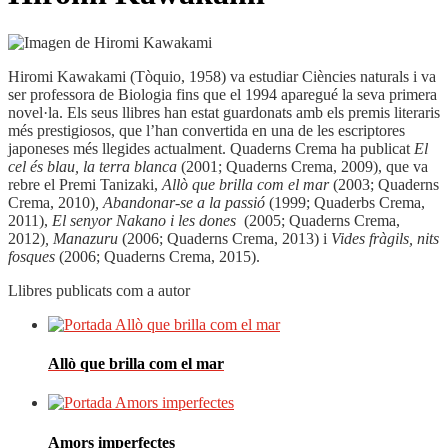
Hiromi Kawakami (Tòquio, 1958) va estu­diar Ciències naturals i va
ser professora de Bio­logia fins que el 1994 aparegué la seva primera
novel·la. Els seus llibres han estat guardonats amb els premis literaris
més presti­giosos, que l’han convertida en una de les escriptores
japoneses més llegides actualment. Quaderns Crema ha publicat
El
cel és blau, la terra blanca
(2001; Quaderns Crema, 2009), que va
rebre el Premi Tanizaki,
Allò que brilla com el mar
(2003; Quaderns
Crema, 2010)
,
Abandonar-se a la passió
(1999; Quaderbs Crema,
2011),
El senyor Nakano i les dones
(2005; Quaderns Crema,
2012)
, Manazuru
(2006; Quaderns Crema, 2013) i
Vides fràgils, nits
fosques
(2006; Quaderns Crema, 2015).
Llibres publicats com a autor
Allò que brilla com el mar
Amors imperfectes