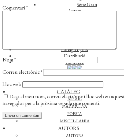
Sèrie Gran
Comentari
*
Autors
Autors
Traductors
Notícies
L’editorial
Reconeixements
Foreign rights
Distribució
Nom
*
Contacte
Correu electrònic
*
Lloc web
CATÀLEG
Desa el meu nom, correu electrònic i lloc web en aquest
ASSAIG
navegador per a la pròxima vegada que comenti.
NARRATIVA
POESIA
MISCEL·LÀNIA
AUTORS
Actualitat
AUTORS