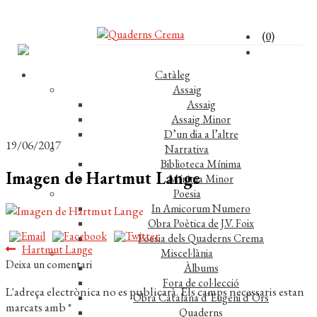
(0)
Catàleg
Assaig
Assaig
Assaig Minor
D’un dia a l’altre
19/06/2017
Narrativa
Biblioteca Mínima
Imagen de Hartmut Lange
Mínima Minor
Poesia
In Amicorum Numero
Obra Poètica de J.V. Foix
Poesia dels Quaderns Crema
Navegació
Entrada
Hartmut Lange
Miscel·lània
anterior:
Deixa un comentari
Àlbums
d'entrades
Fora de col·lecció
L'adreça electrònica no es publicarà.
Els camps necessaris estan
Obra Catalana d’Eugeni d’Ors
marcats amb
*
Quaderns