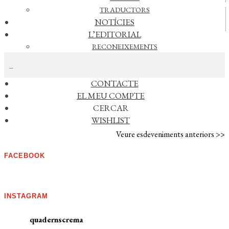
TRADUCTORS
Vídeos
NOTÍCIES
L’EDITORIAL
RECONEIXEMENTS
CERCAR NOTÍCIES
FOREIGN RIGHTS
DISTRIBUCIÓ
CONTACTE
AGENDA
EL MEU COMPTE
CERCAR
No s'han trobat esdeveniments
WISHLIST
Veure esdeveniments anteriors >>
FACEBOOK
INSTAGRAM
quadernscrema