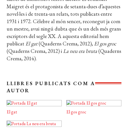
Maigret és el protagonista de setanta-dues d’aquestes
EL MEU COMPTE
novel·les i de trenta-un relats, tots publicats entre
CERCAR
1931 i 1972. Cèlebre al món sencer, reconegut ja com
un mestre, avui ningú dubta que és un dels més grans
WISHLIST
escriptors del segle XX. A aquesta editorial hem
publicat
El gat
(Quaderns Crema, 2012),
El gos groc
(Quaderns Crema, 2012) i
La neu era bruta
(Quaderns
Crema, 2014).
LLIBRES PUBLICATS COM A
AUTOR
El gat
El gos groc