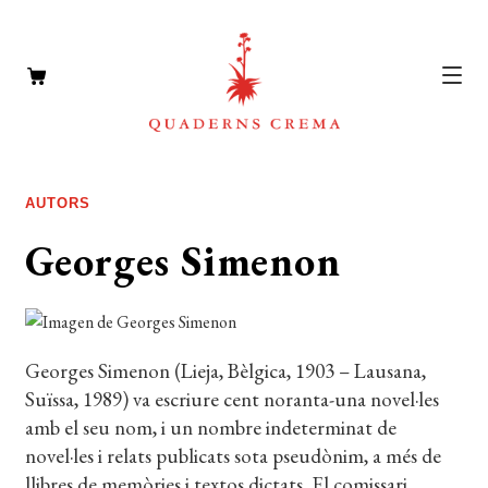
CATÀLEG
Expan
AUTORS
el
AUTORS
Expan
Georges Simenon
menú
el
NOTÍCIES
secun
menú
L’EDITORIAL
secun
Expan
el
FOREIGN RIGHTS
Georges Simenon (Lieja, Bèlgica, 1903 – Lausana,
menú
Suïssa, 1989) va escriure cent noranta-una novel·les
DISTRIBUCIÓ
secun
amb el seu nom, i un nombre indeterminat de
novel·les i relats publicats sota pseudònim, a més de
CONTACTE
llibres de memòries i textos dictats. El comissari