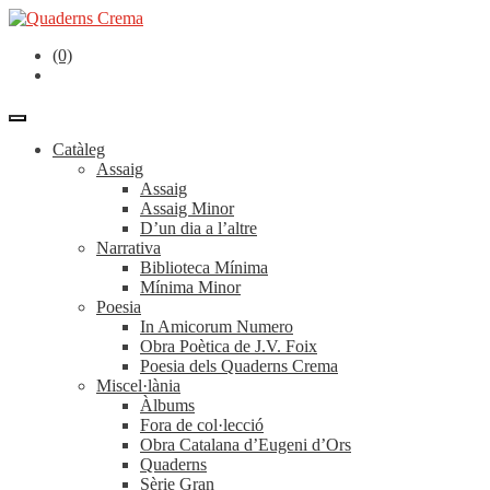
(0)
Catàleg
Assaig
Assaig
Assaig Minor
D’un dia a l’altre
Narrativa
Biblioteca Mínima
Mínima Minor
Poesia
In Amicorum Numero
Obra Poètica de J.V. Foix
Poesia dels Quaderns Crema
Miscel·lània
Àlbums
Fora de col·lecció
Obra Catalana d’Eugeni d’Ors
Quaderns
Sèrie Gran