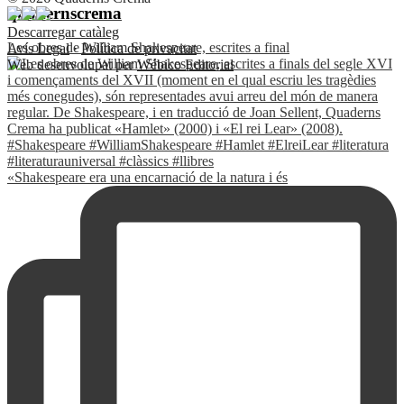
quadernscrema
Descarregar catàleg
Les obres de William Shakespeare, escrites a final
Avís Legal
·
Política de privacitat
Web desenvolupat per
Wébico Editorial
«Shakespeare era una encarnació de la natura i és