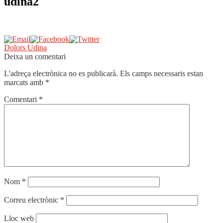
udina2
Navegació
Entrada
Dolors Udina
anterior:
Deixa un comentari
d'entrades
L'adreça electrònica no es publicarà.
Els camps necessaris estan
marcats amb
*
Comentari
*
Nom
*
Correu electrònic
*
Lloc web