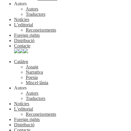
Autors
Autors
Traductors
Notícies
L’editorial
Reconeixements
Foreign rights
Distribució
Contacte
Catàleg
Assaig
Narrativa
Poesia
Miscel·lània
Autors
Autors
Traductors
Notícies
L’editorial
Reconeixements
Foreign rights
Distribució
Contacte