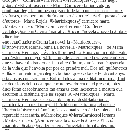
#novetatQuadernsCrema La novel·la «Matrioixques»,