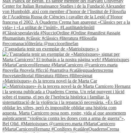
¿T'agradaria tenir un exemplar de «Matrioixques» s
«Matrioixques» és la tercera novel·la de Marta Car