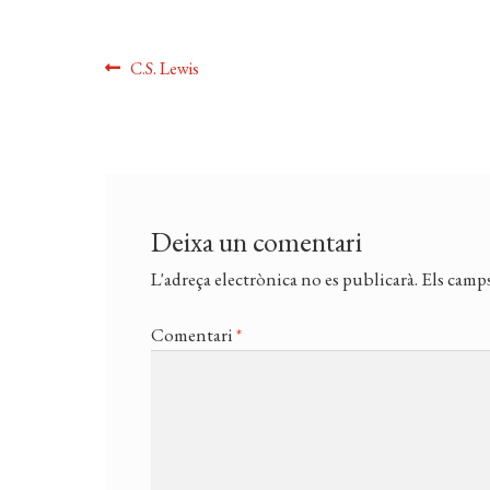
Navegació
Entrada
C.S. Lewis
anterior:
d'entrades
Deixa un comentari
L'adreça electrònica no es publicarà.
Els camps
Comentari
*