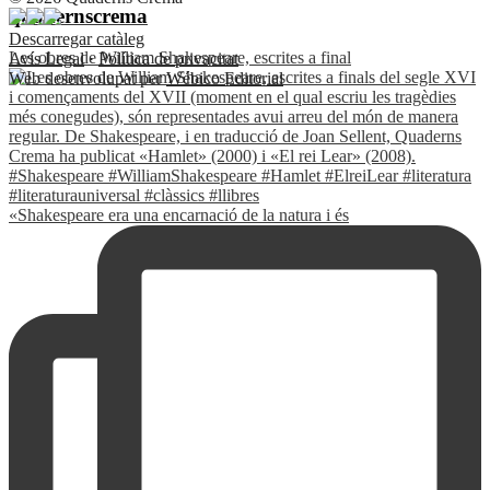
quadernscrema
Descarregar catàleg
Les obres de William Shakespeare, escrites a final
Avís Legal
·
Política de privacitat
Web desenvolupat per
Wébico Editorial
«Shakespeare era una encarnació de la natura i és