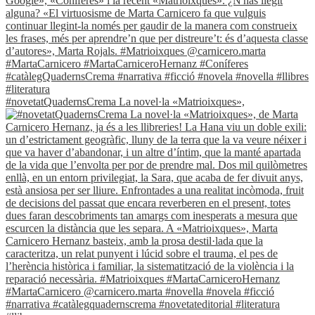
#novetatQuadernsCrema La novel·la «Matrioixques»,