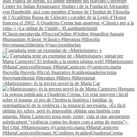
¿T'agradaria tenir un exemplar de «Matrioixques» s
«Matrioixques» és la tercera novel·la de Marta Car