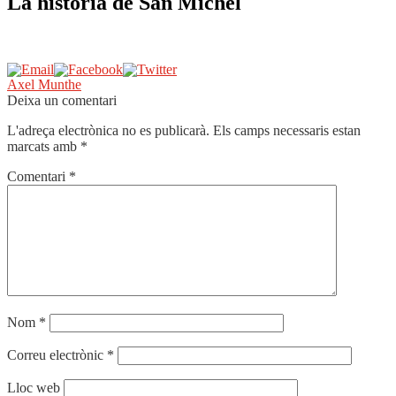
La historia de San Michel
Navegació
Entrada
Axel Munthe
anterior:
Deixa un comentari
d'entrades
L'adreça electrònica no es publicarà.
Els camps necessaris estan
marcats amb
*
Comentari
*
Nom
*
Correu electrònic
*
Lloc web