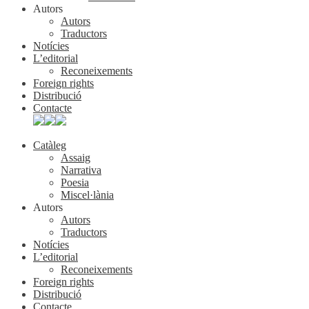
Autors
Autors
Traductors
Notícies
L’editorial
Reconeixements
Foreign rights
Distribució
Contacte
Catàleg
Assaig
Narrativa
Poesia
Miscel·lània
Autors
Autors
Traductors
Notícies
L’editorial
Reconeixements
Foreign rights
Distribució
Contacte