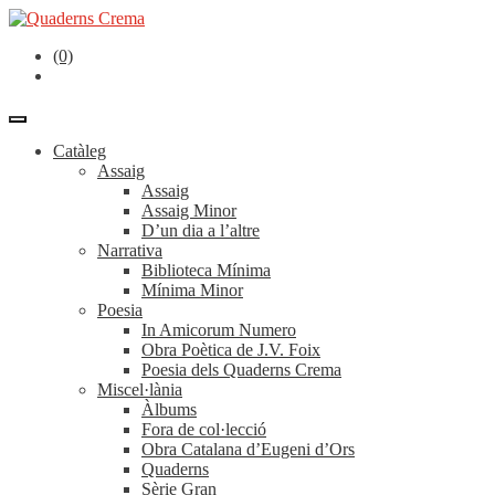
(0)
Catàleg
Assaig
Assaig
Assaig Minor
D’un dia a l’altre
Narrativa
Biblioteca Mínima
Mínima Minor
Poesia
In Amicorum Numero
Obra Poètica de J.V. Foix
Poesia dels Quaderns Crema
Miscel·lània
Àlbums
Fora de col·lecció
Obra Catalana d’Eugeni d’Ors
Quaderns
Sèrie Gran