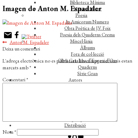
Biblioteca Mínima
Imagen de Anton M. Espadaler
Mínima Minor
Poesia
In Amicorum Numero
Obra Poètica de J.V. Foix
Poesia dels Quaderns Crema
Miscel·lània
Navegació
Entrada
Anton M. Espadaler
Àlbums
anterior:
Deixa un comentari
d'entrades
Fora de col·lecció
L'adreça electrònica no es publicarà.
Els camps necessaris estan
Obra Catalana d’Eugeni d’Ors
Quaderns
marcats amb
*
Sèrie Gran
Comentari
*
Autors
Autors
Traductors
Notícies
L’editorial
Reconeixements
Foreign rights
Distribució
Nom
*
Contacte