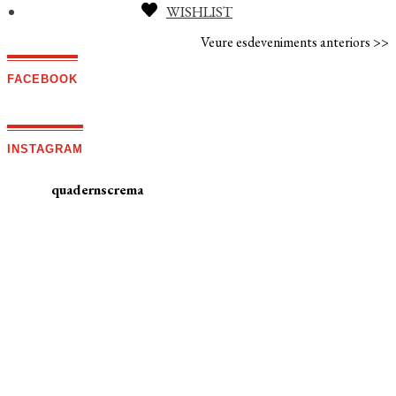
No s'han trobat esdeveniments
WISHLIST
Veure esdeveniments anteriors >>
FACEBOOK
INSTAGRAM
quadernscrema