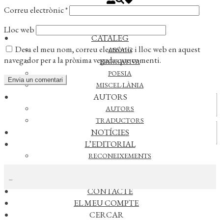
Correu electrònic
*
Lloc web
CATÀLEG
Desa el meu nom, correu electrònic i lloc web en aquest
ASSAIG
navegador per a la pròxima vegada que comenti.
NARRATIVA
POESIA
MISCEL·LÀNIA
AUTORS
Actualitat
AUTORS
TRADUCTORS
Vídeos
NOTÍCIES
L’EDITORIAL
RECONEIXEMENTS
CERCAR NOTÍCIES
FOREIGN RIGHTS
DISTRIBUCIÓ
CONTACTE
EL MEU COMPTE
AGENDA
CERCAR