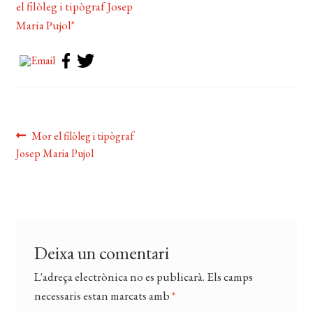
EL MEU COMPTE
CERCAR
WISHLIST
Navegació
Entrada
Mor el filòleg i tipògraf
anterior:
Josep Maria Pujol
d'entrades
Deixa un comentari
L'adreça electrònica no es publicarà.
Els camps
necessaris estan marcats amb
*