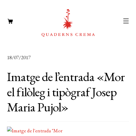
CATÀLEG
Expan
18/07/2017
el
AUTORS
Expan
menú
Imatge de l’entrada «Mor
el
NOTÍCIES
secun
menú
el filòleg i tipògraf Josep
L’EDITORIAL
secun
Expan
Maria Pujol»
el
FOREIGN RIGHTS
menú
DISTRIBUCIÓ
secun
CONTACTE