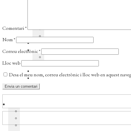
Comentari
*
Nom
*
Correu electrònic
*
Lloc web
Desa el meu nom, correu electrònic i lloc web en aquest nave