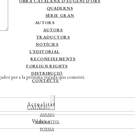
OBRA CATALANA D’EUGENI D’ORS
QUADERNS
SÈRIE GRAN
AUTORS
AUTORS
TRADUCTORS
NOTÍCIES
L’EDITORIAL
RECONEIXEMENTS
FOREIGN RIGHTS
DISTRIBUCIÓ
gador per a la pròxima vegada que comenti.
CONTACTE
Actualitat
Expandeix
CATÀLEG
el
menú
ASSAIG
secundari
Vídeos
NARRATIVA
POESIA