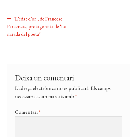
CERCAR
WISHLIST
Navegació
Entrada
‘L’edat d’or’, de Francesc
anterior:
Parcerisas, protagonista de ‘La
d'entrades
mirada del poeta’
Deixa un comentari
L'adreça electrònica no es publicarà.
Els camps
necessaris estan marcats amb
*
Comentari
*