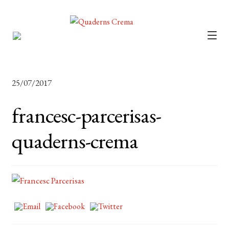
CATÀLEG
AUTORS
25/07/2017
NOTÍCIES
francesc-parcerisas-
L’EDITORIAL
quaderns-crema
FOREIGN RIGHTS
DISTRIBUCIÓ
CONTACTE
EL MEU COMPTE