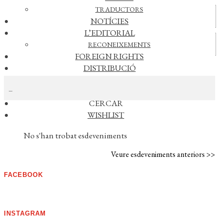
TRADUCTORS
Actualitat
NOTÍCIES
L’EDITORIAL
Vídeos
RECONEIXEMENTS
FOREIGN RIGHTS
DISTRIBUCIÓ
CERCAR NOTÍCIES
CONTACTE
EL MEU COMPTE
CERCAR
WISHLIST
AGENDA
No s'han trobat esdeveniments
Veure esdeveniments anteriors >>
FACEBOOK
INSTAGRAM