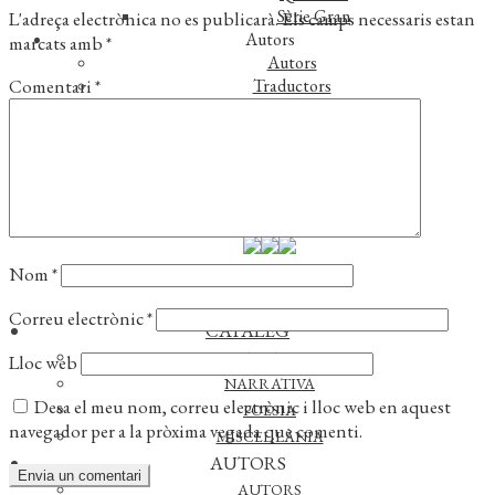
Sèrie Gran
L'adreça electrònica no es publicarà.
Els camps necessaris estan
Autors
marcats amb
*
Autors
Comentari
*
Traductors
Notícies
L’editorial
Reconeixements
Foreign rights
Distribució
Contacte
Nom
*
Correu electrònic
*
CATÀLEG
ASSAIG
Lloc web
NARRATIVA
Desa el meu nom, correu electrònic i lloc web en aquest
POESIA
navegador per a la pròxima vegada que comenti.
MISCEL·LÀNIA
AUTORS
AUTORS