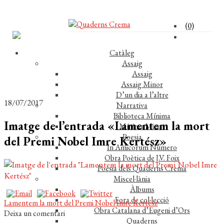
(0)
Catàleg
Assaig
Assaig
Assaig Minor
D’un dia a l’altre
18/07/2017
Narrativa
Biblioteca Mínima
Imatge de l’entrada «Lamentem la mort
Mínima Minor
Poesia
del Premi Nobel Imre Kertész»
In Amicorum Numero
Obra Poètica de J.V. Foix
Poesia dels Quaderns Crema
Miscel·lània
Àlbums
Fora de col·lecció
Navegació
Entrada
Lamentem la mort del Premi Nobel Imre Kertész
Obra Catalana d’Eugeni d’Ors
anterior:
Deixa un comentari
d'entrades
Quaderns