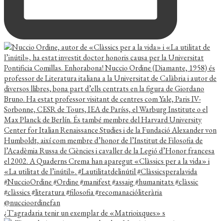
¿T'agradaria tenir un exemplar de «Matrioixques» s