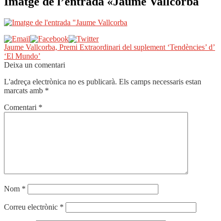
Imatge de l’entrada «Jaume Vallcorba
Navegació
Entrada
Jaume Vallcorba, Premi Extraordinari del suplement ‘Tendències’ d’
anterior:
‘El Mundo’
d'entrades
Deixa un comentari
L'adreça electrònica no es publicarà.
Els camps necessaris estan
marcats amb
*
Comentari
*
Nom
*
Correu electrònic
*