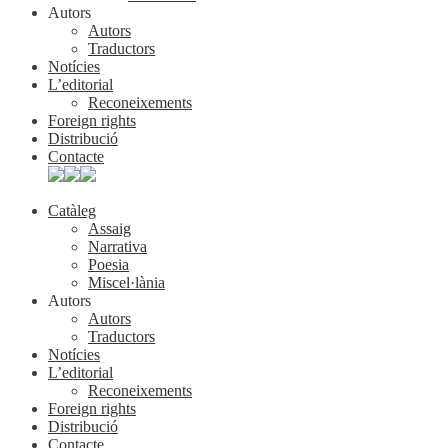
Autors
Autors
Traductors
Notícies
L’editorial
Reconeixements
Foreign rights
Distribució
Contacte
Catàleg
Assaig
Narrativa
Poesia
Miscel·lània
Autors
Autors
Traductors
Notícies
L’editorial
Reconeixements
Foreign rights
Distribució
Contacte