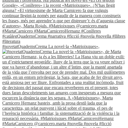
#novetatQuadernsCrema La novel·la «Matrioixques»,