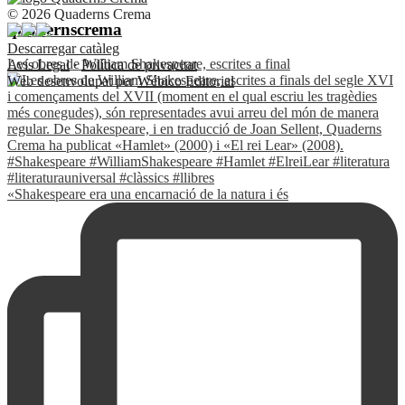
© 2026 Quaderns Crema
quadernscrema
Descarregar catàleg
Les obres de William Shakespeare, escrites a final
Avís Legal
·
Política de privacitat
Web desenvolupat per
Wébico Editorial
«Shakespeare era una encarnació de la natura i és