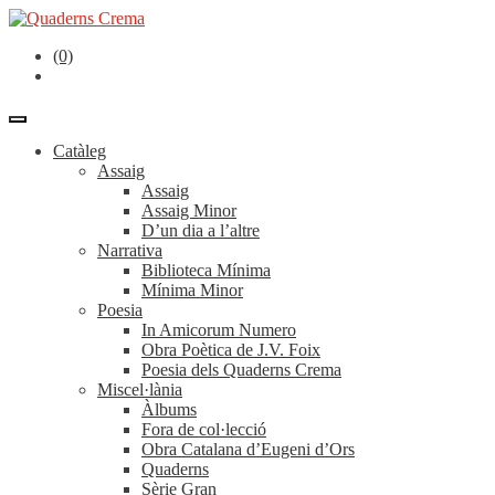
(0)
Catàleg
Assaig
Assaig
Assaig Minor
D’un dia a l’altre
Narrativa
Biblioteca Mínima
Mínima Minor
Poesia
In Amicorum Numero
Obra Poètica de J.V. Foix
Poesia dels Quaderns Crema
Miscel·lània
Àlbums
Fora de col·lecció
Obra Catalana d’Eugeni d’Ors
Quaderns
Sèrie Gran