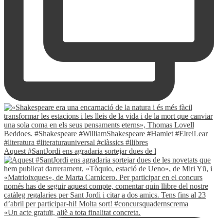
Aquest #SantJordi ens agradaria sortejar dues de l
«Un acte gratuït, aliè a tota finalitat concreta.