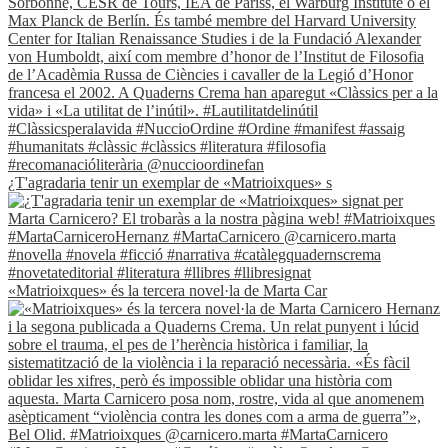
¿T'agradaria tenir un exemplar de «Matrioixques» s
«Matrioixques» és la tercera novel·la de Marta Car