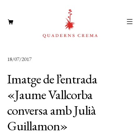
CATÀLEG
Expan
18/07/2017
el
AUTORS
Expan
menú
Imatge de l’entrada
el
NOTÍCIES
secun
menú
«Jaume Vallcorba
L’EDITORIAL
secun
Expan
conversa amb Julià
el
FOREIGN RIGHTS
menú
DISTRIBUCIÓ
Guillamon»
secun
CONTACTE