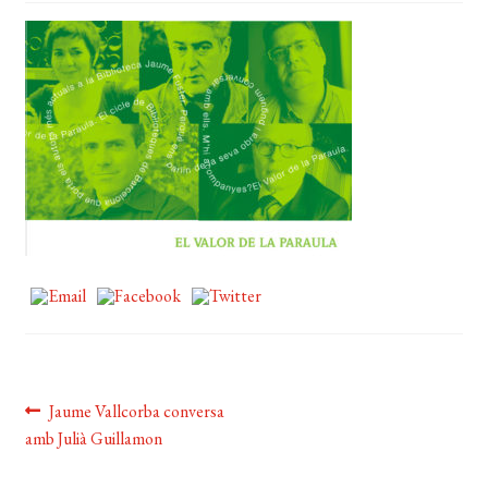
EL MEU COMPTE
CERCAR
WISHLIST
Navegació
Entrada
Jaume Vallcorba conversa
anterior:
amb Julià Guillamon
d'entrades