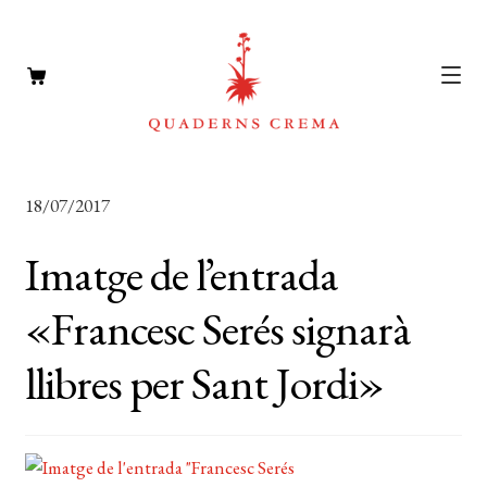
CATÀLEG
Expan
18/07/2017
el
AUTORS
Expan
menú
Imatge de l’entrada
el
NOTÍCIES
secun
menú
«Francesc Serés signarà
L’EDITORIAL
secun
Expan
llibres per Sant Jordi»
el
FOREIGN RIGHTS
menú
DISTRIBUCIÓ
secun
CONTACTE