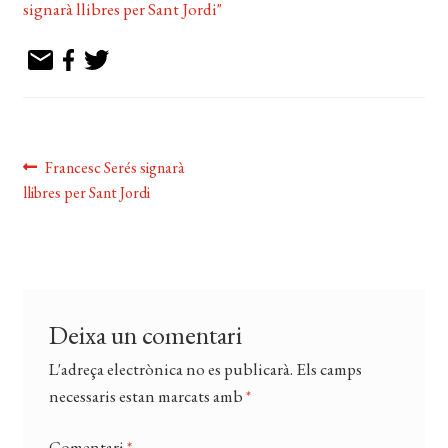
EL MEU COMPTE
CERCAR
WISHLIST
Navegació
Entrada
Francesc Serés signarà
anterior:
llibres per Sant Jordi
d'entrades
Deixa un comentari
L'adreça electrònica no es publicarà.
Els camps
necessaris estan marcats amb
*
Comentari
*