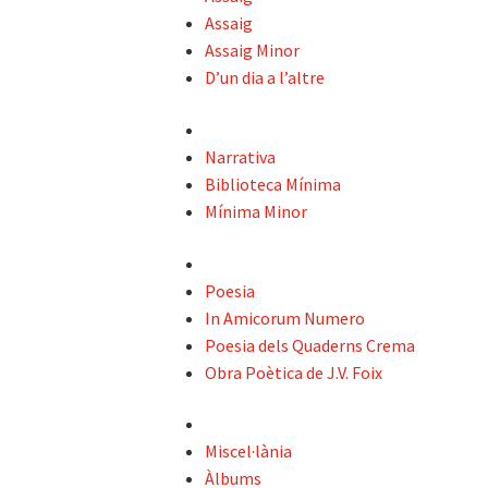
Assaig
Assaig Minor
D’un dia a l’altre
Narrativa
Biblioteca Mínima
Mínima Minor
Poesia
In Amicorum Numero
Poesia dels Quaderns Crema
Obra Poètica de J.V. Foix
Miscel·lània
Àlbums