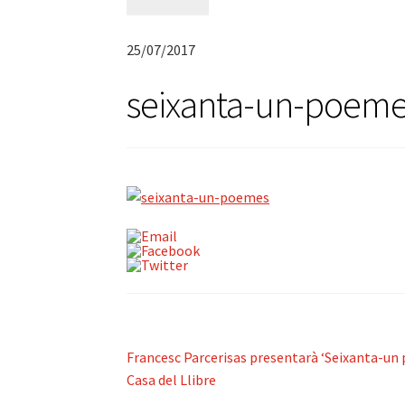
25/07/2017
seixanta-un-poeme
Navegació
Entrada
Francesc Parcerisas presentarà ‘Seixanta-un
anterior:
Casa del Llibre
d'entrades