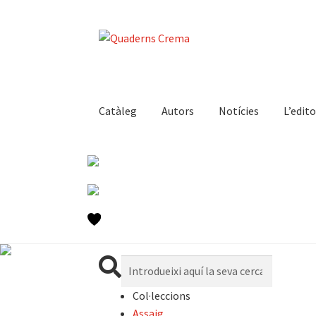
Catàleg
Autors
Notícies
L’edito
Cerca:
Col·leccions
Assaig