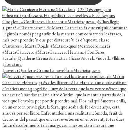
#novetatQuadernsCrema La novel·la «Matrioixques»,