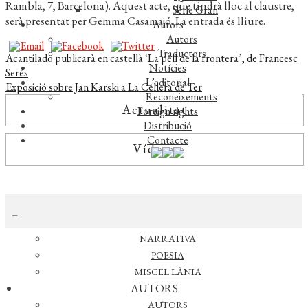
Rambla, 7, Barcelona). Aquest acte, que tindrà lloc al claustre,
Sèrie Gran
serà presentat per Gemma Casamajó. La entrada és lliure.
Autors
Autors
Traductors
Navegació
Entrada
Acantilado publicarà en castellà ‘La pell de la frontera’, de Francesc
Notícies
anterior:
Serés
d'entrades
L’editorial
Pròxima
Exposició sobre Jan Karski a La Cellera de Ter
Reconeixements
entrada:
Actualitat
Foreign rights
Distribució
Contacte
Vídeos
CERCAR NOTÍCIES
CATÀLEG
ASSAIG
NARRATIVA
AGENDA
POESIA
MISCEL·LÀNIA
No s'han trobat esdeveniments
AUTORS
Veure esdeveniments anteriors >>
AUTORS