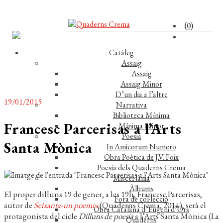
(0)
Catàleg
Assaig
Assaig
Assaig Minor
D’un dia a l’altre
19/01/2015
Narrativa
Biblioteca Mínima
Francesc Parcerisas a l’Arts
Mínima Minor
Poesia
Santa Mònica
In Amicorum Numero
Obra Poètica de J.V. Foix
Poesia dels Quaderns Crema
Miscel·lània
Àlbums
El proper dilluns 19 de gener, a les 19h, Francesc Parcerisas,
Fora de col·lecció
autor de
Seixanta-un poemes
(Quaderns Crema, 2014), serà el
Obra Catalana d’Eugeni d’Ors
protagonista del cicle
Dilluns de poesia
a l’Arts Santa Mònica (La
Quaderns