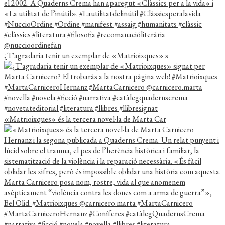
¿T'agradaria tenir un exemplar de «Matrioixques» s
«Matrioixques» és la tercera novel·la de Marta Car