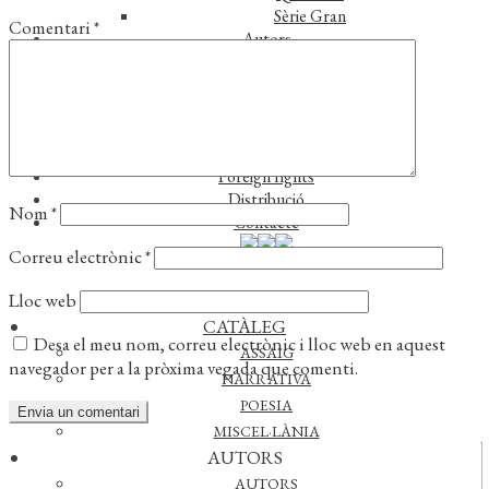
Sèrie Gran
Comentari
*
Autors
Autors
Traductors
Notícies
L’editorial
Reconeixements
Foreign rights
Distribució
Nom
*
Contacte
Correu electrònic
*
Lloc web
CATÀLEG
Desa el meu nom, correu electrònic i lloc web en aquest
ASSAIG
navegador per a la pròxima vegada que comenti.
NARRATIVA
POESIA
MISCEL·LÀNIA
AUTORS
Actualitat
AUTORS