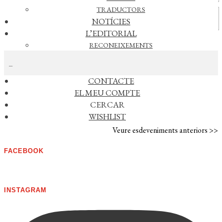
TRADUCTORS
Vídeos
NOTÍCIES
L’EDITORIAL
RECONEIXEMENTS
CERCAR NOTÍCIES
FOREIGN RIGHTS
DISTRIBUCIÓ
CONTACTE
AGENDA
EL MEU COMPTE
CERCAR
No s'han trobat esdeveniments
WISHLIST
Veure esdeveniments anteriors >>
FACEBOOK
INSTAGRAM