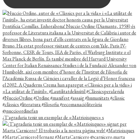
¿T'agradaria tenir un exemplar de «Matrioixques» s