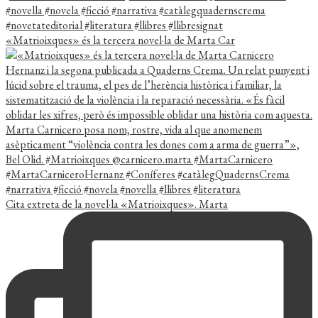
«Matrioixques» és la tercera novel·la de Marta Car
Cita extreta de la novel·la «Matrioixques». Marta