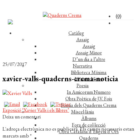
(0)
Catàleg
Assaig
Assaig
Assaig Minor
D’un dia a l’altre
25/07/2017
Narrativa
Biblioteca Mínima
xavier-valls-quaderns-crema-noticia
Mínima Minor
Poesia
In Amicorum Numero
Obra Poètica de J.V. Foix
Poesia dels Quaderns Crema
Navegació
Entrada
Exposició ‘Xavier Valls i els llibres’
Miscel·lània
anterior:
Deixa un comentari
Àlbums
d'entrades
Fora de col·lecció
L'adreça electrònica no es publicarà.
Els camps necessaris estan
Obra Catalana d’Eugeni d’Ors
marcats amb
*
Quaderns