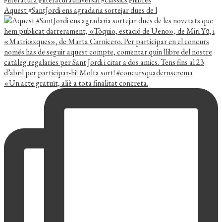
Aquest #SantJordi ens agradaria sortejar dues de l
«Un acte gratuït, aliè a tota finalitat concreta.