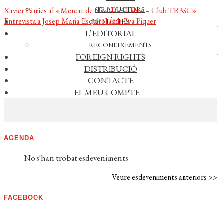
TRADUCTORS
Navegació
Entrada
Xavier Pàmies al «Mercat de Nadal del Llibre – Club TR3SC»
anterior:
Pròxima
NOTÍCIES
Entrevista a Josep Maria Esquirol amb Eva Piquer
d'entrades
entrada:
L’EDITORIAL
Actualitat
RECONEIXEMENTS
FOREIGN RIGHTS
Vídeos
DISTRIBUCIÓ
CONTACTE
EL MEU COMPTE
CERCAR NOTÍCIES
CERCAR
WISHLIST
AGENDA
No s'han trobat esdeveniments
Veure esdeveniments anteriors >>
FACEBOOK