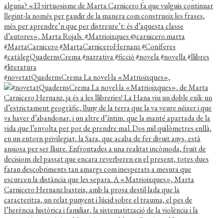
#novetatQuadernsCrema La novel·la «Matrioixques»,