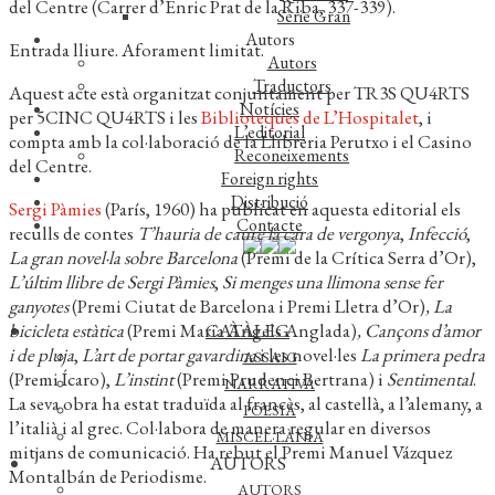
del Centre
(Carrer d’Enric Prat de la Riba, 337-339).
Sèrie Gran
Autors
Entrada lliure. Aforament limitat.
Autors
Traductors
Aquest acte està organitzat conjuntament per TR3S QU4RTS
Notícies
per 5CINC QU4RTS i les
Biblioteques de L’Hospitalet
, i
L’editorial
compta amb la col·laboració de la Llibreria Perutxo i el Casino
Reconeixements
del Centre.
Foreign rights
Distribució
Sergi Pàmies
(París, 1960) ha publicat en aquesta editorial els
Contacte
reculls de contes
T’hauria de caure la cara de vergonya
,
Infecció
,
La gran novel·la sobre Barcelona
(Premi de la Crítica Serra d’Or),
L’últim llibre de Sergi Pàmies
,
Si menges una llimona sense fer
ganyotes
(Premi Ciutat de Barcelona i Premi Lletra d’Or)
, La
CATÀLEG
bicicleta estàtica
(Premi Maria Àngels Anglada)
, Cançons d’amor
i de pluja
,
L’art de portar gavardina
i les novel·les
La primera pedra
ASSAIG
(Premi Ícaro),
L’instint
(Premi Prudenci Bertrana) i
Sentimental
.
NARRATIVA
La seva obra ha estat traduïda al francès, al castellà, a l’alemany, a
POESIA
l’italià i al grec. Col·labora de manera regular en diversos
MISCEL·LÀNIA
mitjans de comunicació. Ha rebut el Premi Manuel Vázquez
AUTORS
Montalbán de Periodisme.
AUTORS