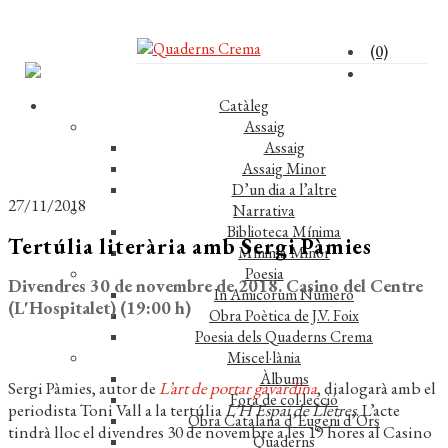
(0)
Catàleg
Assaig
Assaig
Assaig Minor
D’un dia a l’altre
27/11/2018
Narrativa
Biblioteca Mínima
Tertúlia literària amb Sergi Pàmies
Mínima Minor
Poesia
Divendres 30 de novembre de 2018. Casino del Centre
In Amicorum Numero
(L'Hospitalet) (19:00 h)
Obra Poètica de J.V. Foix
Poesia dels Quaderns Crema
Miscel·lània
Àlbums
Sergi Pàmies, autor de
L’art de portar gavardina
, dialogarà amb el
Fora de col·lecció
periodista Toni Vall a la tertúlia
L’H Espai de Lletres
. L’acte
Obra Catalana d’Eugeni d’Ors
tindrà lloc el divendres 30 de novembre a les 19 hores al Casino
Quaderns