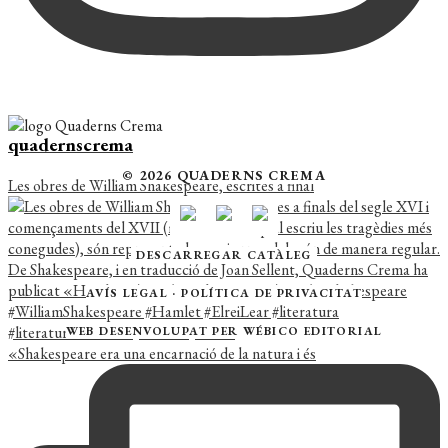
quadernscrema
© 2026 QUADERNS CREMA
Les obres de William Shakespeare, escrites a final
DESCARREGAR CATÀLEG
AVÍS LEGAL
·
POLÍTICA DE PRIVACITAT
WEB DESENVOLUPAT PER
WÉBICO EDITORIAL
«Shakespeare era una encarnació de la natura i és