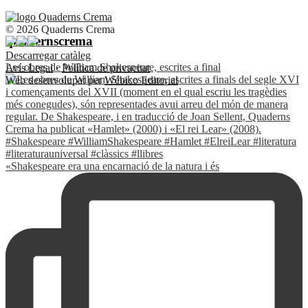
© 2026 Quaderns Crema
quadernscrema
Descarregar catàleg
Les obres de William Shakespeare, escrites a final
Avís Legal
·
Política de privacitat
Web desenvolupat per
Wébico Editorial
«Shakespeare era una encarnació de la natura i és