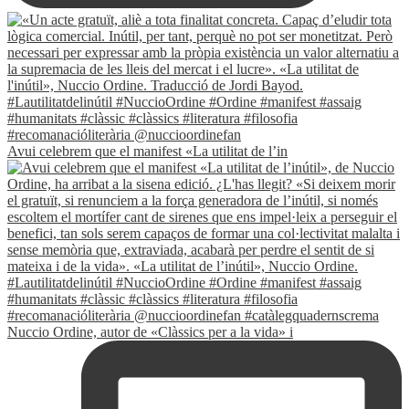
Avui celebrem que el manifest «La utilitat de l’in
Nuccio Ordine, autor de «Clàssics per a la vida» i