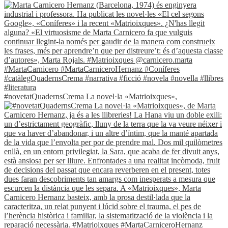
#novetatQuadernsCrema La novel·la «Matrioixques»,