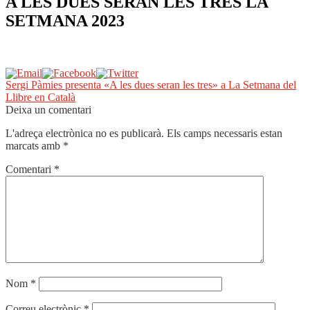
A LES DUES SERAN LES TRES LA
SETMANA 2023
Navegació
Entrada
Sergi Pàmies presenta «A les dues seran les tres» a La Setmana del
anterior:
Llibre en Català
d'entrades
Deixa un comentari
L'adreça electrònica no es publicarà.
Els camps necessaris estan
marcats amb
*
Comentari
*
Nom
*
Correu electrònic
*