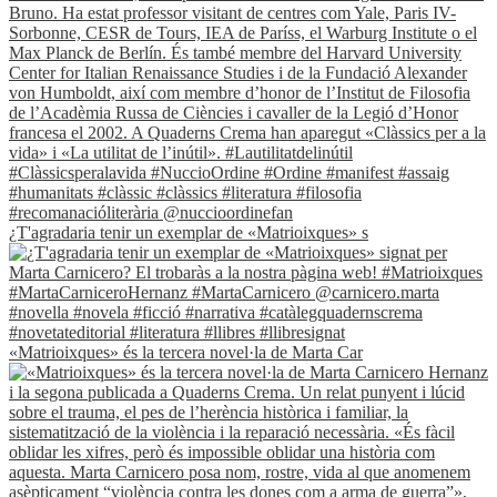
¿T'agradaria tenir un exemplar de «Matrioixques» s
«Matrioixques» és la tercera novel·la de Marta Car