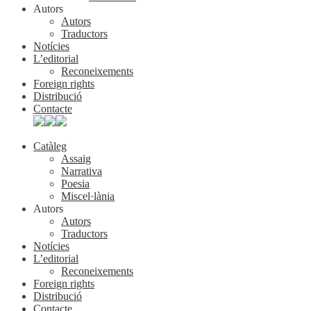
Autors
Autors
Traductors
Notícies
L’editorial
Reconeixements
Foreign rights
Distribució
Contacte
Catàleg
Assaig
Narrativa
Poesia
Miscel·lània
Autors
Autors
Traductors
Notícies
L’editorial
Reconeixements
Foreign rights
Distribució
Contacte