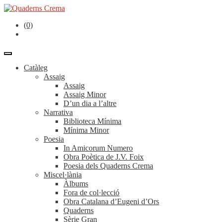
(0)
Catàleg
Assaig
Assaig
Assaig Minor
D’un dia a l’altre
Narrativa
Biblioteca Mínima
Mínima Minor
Poesia
In Amicorum Numero
Obra Poètica de J.V. Foix
Poesia dels Quaderns Crema
Miscel·lània
Àlbums
Fora de col·lecció
Obra Catalana d’Eugeni d’Ors
Quaderns
Sèrie Gran