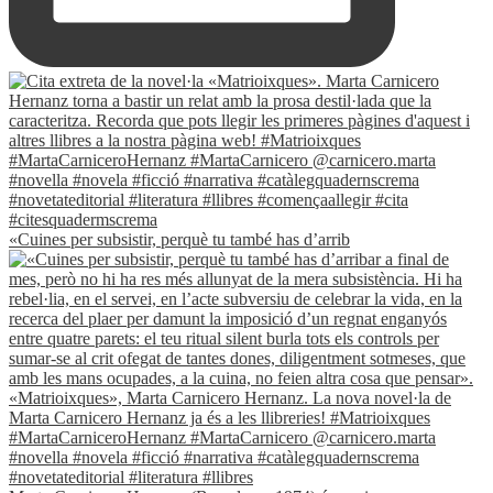
«Cuines per subsistir, perquè tu també has d’arrib