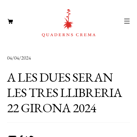
CATÀLEG
Expan
04/04/2024
el
AUTORS
Expan
menú
A LES DUES SERAN
el
NOTÍCIES
secun
menú
LES TRES LLIBRERIA
L’EDITORIAL
secun
Expan
22 GIRONA 2024
el
FOREIGN RIGHTS
menú
DISTRIBUCIÓ
secun
CONTACTE