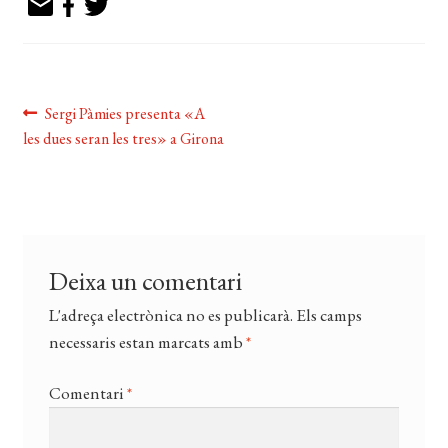
EL MEU COMPTE
CERCAR
Navegació
WISHLIST
Entrada
Sergi Pàmies presenta «A
anterior:
les dues seran les tres» a Girona
d'entrades
Deixa un comentari
L'adreça electrònica no es publicarà.
Els camps
necessaris estan marcats amb
*
Comentari
*