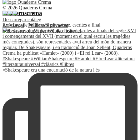
© 2026 Quaderns Crema
quadernscrema
Descarregar catàleg
Les obres de William Shakespeare, escrites a final
Avís Legal
·
Política de privacitat
Web desenvolupat per
Wébico Editorial
«Shakespeare era una encarnació de la natura i és