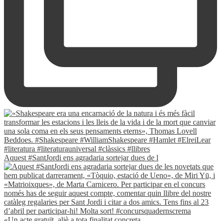
Aquest #SantJordi ens agradaria sortejar dues de l
«Un acte gratuït, aliè a tota finalitat concreta.