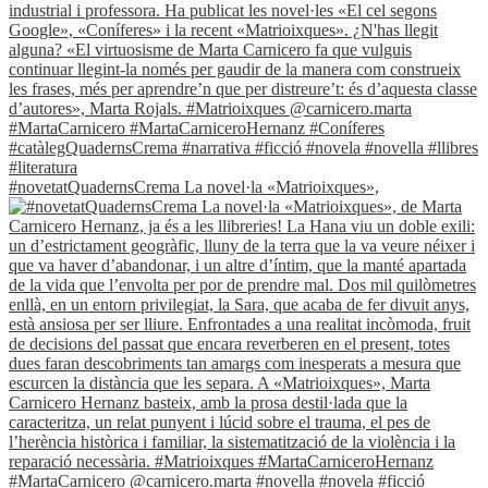
#novetatQuadernsCrema La novel·la «Matrioixques»,