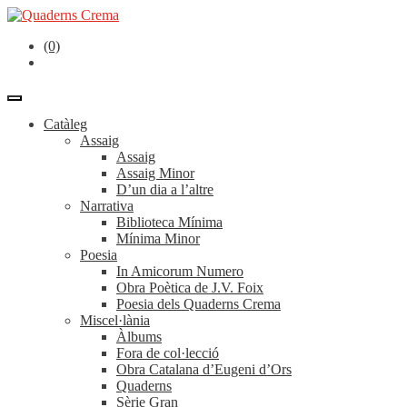
(0)
Catàleg
Assaig
Assaig
Assaig Minor
D’un dia a l’altre
Narrativa
Biblioteca Mínima
Mínima Minor
Poesia
In Amicorum Numero
Obra Poètica de J.V. Foix
Poesia dels Quaderns Crema
Miscel·lània
Àlbums
Fora de col·lecció
Obra Catalana d’Eugeni d’Ors
Quaderns
Sèrie Gran