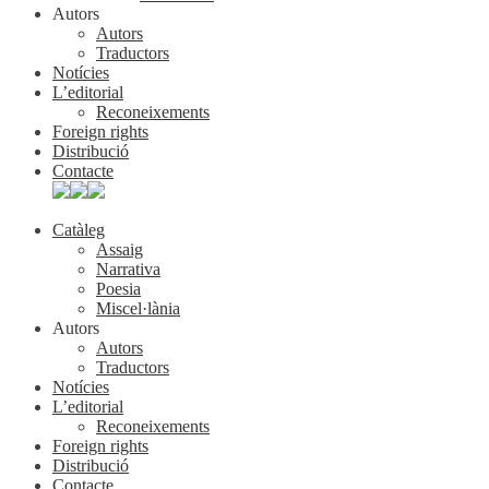
Autors
Autors
Traductors
Notícies
L’editorial
Reconeixements
Foreign rights
Distribució
Contacte
Catàleg
Assaig
Narrativa
Poesia
Miscel·lània
Autors
Autors
Traductors
Notícies
L’editorial
Reconeixements
Foreign rights
Distribució
Contacte