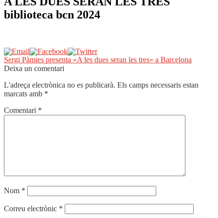
A LES DUES SERAN LES TRES
biblioteca bcn 2024
Navegació
Entrada
Sergi Pàmies presenta «A les dues seran les tres» a Barcelona
anterior:
Deixa un comentari
d'entrades
L'adreça electrònica no es publicarà.
Els camps necessaris estan
marcats amb
*
Comentari
*
Nom
*
Correu electrònic
*