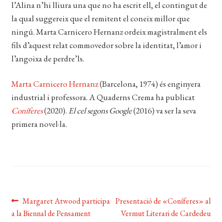
l’Alina n’hi lliura una que no ha escrit ell, el contingut de
la qual suggereix que el remitent el coneix millor que
ningú. Marta Carnicero Hernanz ordeix magistralment els
fils d’aquest relat commovedor sobre la identitat, l’amor i
l’angoixa de perdre’ls.​
Marta Carnicero Hernanz
(Barcelona, 1974) és enginyera
industrial i professora. A Quaderns Crema ha publicat
Coníferes
(2020).
El cel segons Google
(2016) va ser la seva
primera novel·la.
Navegació
Entrada
Pròxima
Margaret Atwood participa
Presentació de «Coníferes» al
anterior:
entrada:
a la Biennal de Pensament
Vermut Literari de Cardedeu