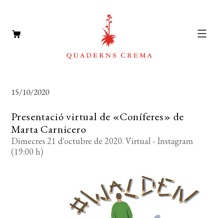
CATÀLEG
Expan
15/10/2020
el
AUTORS
Expan
menú
Presentació virtual de «Coníferes» de
el
NOTÍCIES
secun
Marta Carnicero
menú
Dimecres 21 d'octubre de 2020. Virtual - Instagram
L’EDITORIAL
secun
Expan
(19:00 h)
el
FOREIGN RIGHTS
menú
DISTRIBUCIÓ
secun
CONTACTE