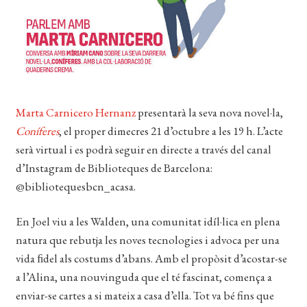
EL MEU COMPTE
CERCAR
WISHLIST
Marta Carnicero Hernanz
presentarà la seva nova novel·la,
Coníferes
, el proper dimecres 21 d’octubre a les 19 h. L’acte
serà virtual i es podrà seguir en directe a través del canal
d’Instagram de Biblioteques de Barcelona:
@bibliotequesbcn_acasa.
En Joel viu a les Walden, una comunitat idíl·lica en plena
natura que rebutja les noves tecnologies i advoca per una
vida ﬁdel als costums d’abans. Amb el propòsit d’acostar-se
a l’Alina, una nouvinguda que el té fascinat, comença a
enviar-se cartes a si mateix a casa d’ella. Tot va bé fins que