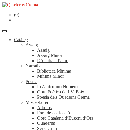
(0)
Catàleg
Assaig
Assaig
Assaig Minor
D’un dia a l’altre
Narrativa
Biblioteca Mínima
Mínima Minor
Poesia
In Amicorum Numero
Obra Poètica de J.V. Foix
Poesia dels Quaderns Crema
Miscel·lània
Àlbums
Fora de col·lecció
Obra Catalana d’Eugeni d’Ors
Quaderns
Sèrie Gran