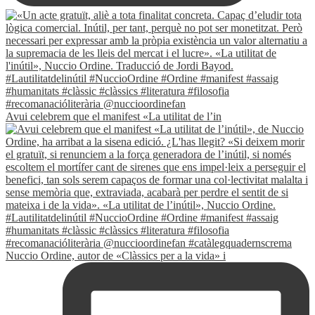
Avui celebrem que el manifest «La utilitat de l’in
Nuccio Ordine, autor de «Clàssics per a la vida» i