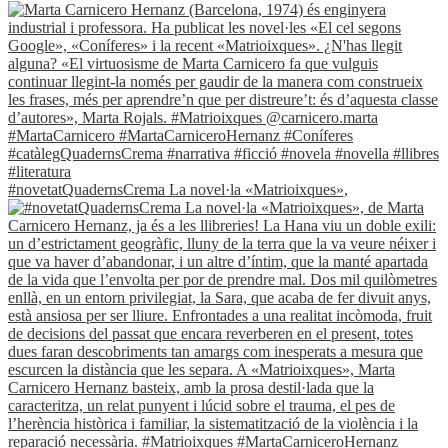
#novetatQuadernsCrema La novel·la «Matrioixques»,