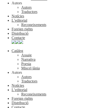
Autors
Autors
Traductors
Notícies
L’editorial
Reconeixements
Foreign rights
Distribució
Contacte
Catàleg
Assaig
Narrativa
Poesia
Miscel·lània
Autors
Autors
Traductors
Notícies
L’editorial
Reconeixements
Foreign rights
Distribució
Contacte