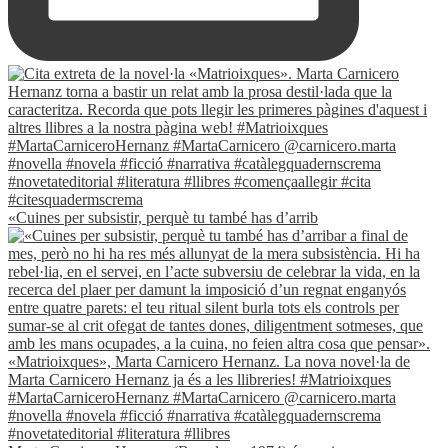
«Cuines per subsistir, perquè tu també has d’arrib