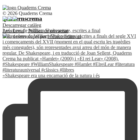
© 2026 Quaderns Crema
quadernscrema
Descarregar catàleg
Les obres de William Shakespeare, escrites a final
Avís Legal
·
Política de privacitat
Web desenvolupat per
Wébico Editorial
«Shakespeare era una encarnació de la natura i és