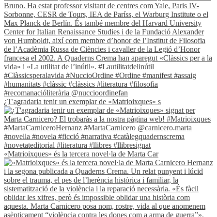
¿T'agradaria tenir un exemplar de «Matrioixques» s
«Matrioixques» és la tercera novel·la de Marta Car