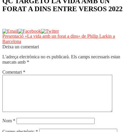
QC TARGETÓ LA VIDA AMB UN
FORAT A DINS ENTRE VERSOS 2022
Navegació
Entrada
Presentació «La vida amb un forat a dins» de Philip Larkin a
anterior:
Barcelona
d'entrades
Deixa un comentari
L'adreça electrònica no es publicarà.
Els camps necessaris estan
marcats amb
*
Comentari
*
Nom
*
Correu electrònic
*