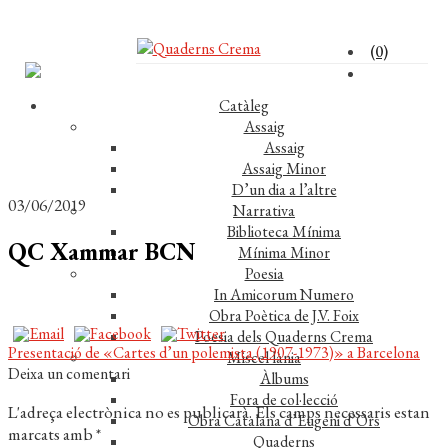
(0)
Catàleg
Assaig
Assaig
Assaig Minor
D’un dia a l’altre
03/06/2019
Narrativa
Biblioteca Mínima
QC Xammar BCN
Mínima Minor
Poesia
In Amicorum Numero
Obra Poètica de J.V. Foix
Poesia dels Quaderns Crema
Navegació
Entrada
Presentació de «Cartes d’un polemista (1907-1973)» a Barcelona
Miscel·lània
anterior:
Deixa un comentari
Àlbums
d'entrades
Fora de col·lecció
L'adreça electrònica no es publicarà.
Els camps necessaris estan
Obra Catalana d’Eugeni d’Ors
marcats amb
*
Quaderns