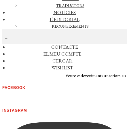
TRADUCTORS
Vídeos
NOTÍCIES
L’EDITORIAL
RECONEIXEMENTS
CERCAR NOTÍCIES
FOREIGN RIGHTS
DISTRIBUCIÓ
CONTACTE
AGENDA
EL MEU COMPTE
CERCAR
No s'han trobat esdeveniments
WISHLIST
Veure esdeveniments anteriors >>
FACEBOOK
INSTAGRAM