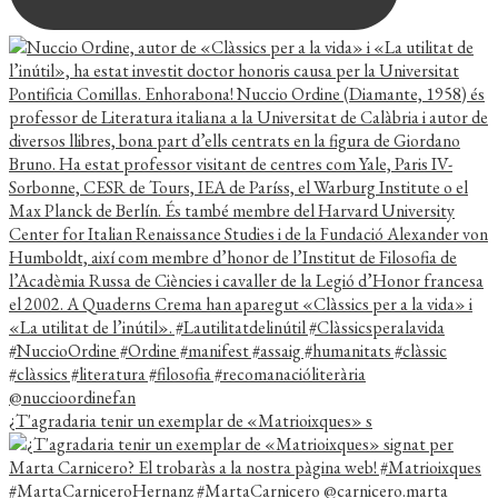
¿T'agradaria tenir un exemplar de «Matrioixques» s