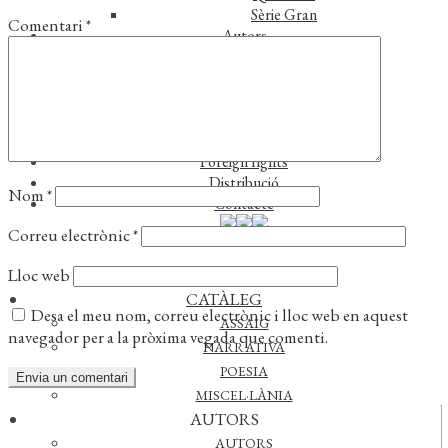
Sèrie Gran
Comentari
*
Autors
Autors
Traductors
Notícies
L’editorial
Reconeixements
Foreign rights
Distribució
Nom
*
Contacte
Correu electrònic
*
Lloc web
CATÀLEG
Desa el meu nom, correu electrònic i lloc web en aquest
ASSAIG
navegador per a la pròxima vegada que comenti.
NARRATIVA
POESIA
MISCEL·LÀNIA
AUTORS
Actualitat
AUTORS