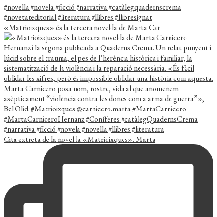
«Matrioixques» és la tercera novel·la de Marta Car
Cita extreta de la novel·la «Matrioixques». Marta