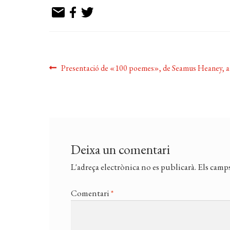
Navegació
Entrada
Presentació de «100 poemes», de Seamus Heaney, a
anterior:
d'entrades
Deixa un comentari
L'adreça electrònica no es publicarà.
Els camps
Comentari
*