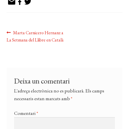
EL MEU COMPTE
CERCAR
Navegació
WISHLIST
Entrada
Marta Carnicero Hernanz a
anterior:
La Setmana del Llibre en Català
d'entrades
Deixa un comentari
L'adreça electrònica no es publicarà.
Els camps
necessaris estan marcats amb
*
Comentari
*