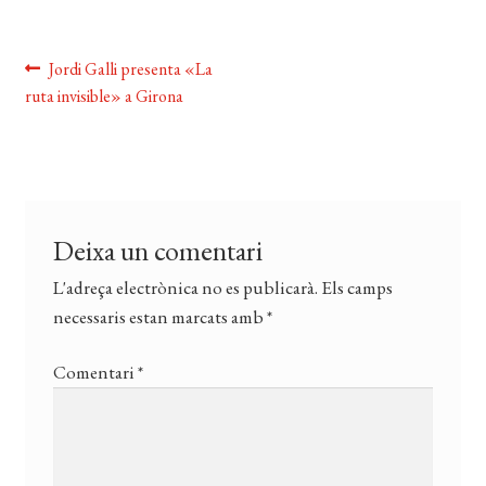
EL MEU COMPTE
Navegació
Entrada
Jordi Galli presenta «La
CERCAR
anterior:
ruta invisible» a Girona
d'entrades
WISHLIST
Deixa un comentari
L'adreça electrònica no es publicarà.
Els camps
necessaris estan marcats amb
*
Comentari
*